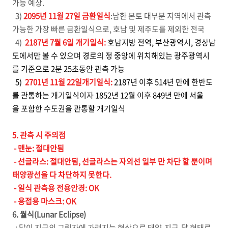
가능 예상.
3
)
2095년 11월 27일
금환일식
:남한 본토 대부분 지역에서 관측
가능한 가장 빠른 금환일식으로, 호남 및 제주도를 제외한 전국
4)
2187년 7월 6일
개기일식:
호남지방 전역, 부산광역시, 경상남
도에서만 볼 수 있으며 경로의 정 중앙에 위치해있는 광주광역시
를 기준으로 2분 25초동안 관측 가능
5
)
2701년 11월 22일
개기일식:
2187년 이후 514년 만에 한반도
를 관통하는 개기일식이자 1852년 12월 이후 849년 만에 서울
을 포함한 수도권을 관통할 개기일식
5. 관측 시 주의점
- 맨눈: 절대안됨
- 선글라스: 절대안됨, 선글라스는 자외선 일부 만 차단 할 뿐이며
태양광선을 다 차단하지 못한다.
- 일식 관측용 전용안경: OK
- 용접용 마스크: OK
6. 월식(Lunar Eclipse)
: 달이 지구의 그림자에 가려지는 현상으로 태양-지구-달 형태로