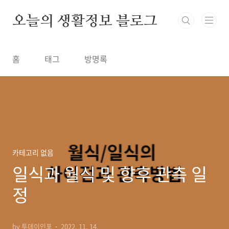
본문 바로가기
오늘의 생활정보 블로그
홈
태그
방명록
카테고리 없음
일식과 월식 및 향후 관측 일
정
by 투데이인포
2022. 11. 14.