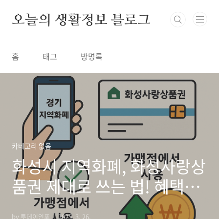
본문 바로가기
오늘의 생활정보 블로그
홈
태그
방명록
카테고리 없음
화성시 지역화폐, 화성사랑상
품권 제대로 쓰는 법! 혜택부
터 사용처까지 총정리
by 투데이인포
2025. 3. 26.