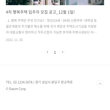
4차 행복주택 입주자 모집 공고_12월 1일!
. 1. 행복 주택은 무엇 인가요? - 청년(19세∼39세) 신혼부부·대학생 등
젊은계층의 주거불안 해소를 위해 국가 재정과 주택도시기금을 지원받
아 대중교통이 편리하고 직주근접이 가능한 부지에 주변시세보다 저렴
하게 공급하는 공공임대주택 2. 행복주택의 종류는? - 일반형: 대학생/청
2022. 11. 30.
년/고령자/신혼부부, 한부모가족/주거급여수급자 계층 대상 - 신혼희망
타운: 신혼부부, 한부모가족 계층 대상 3. 입주자격 조건은? 1) 계층별 조
1
건 - 대학생 계층 : 대학생 : 대학에 재학 중이거나 다음 학기에 입·복학
예정인 혼인중이 아닌 무주택자 : 취업준비생 : 대학 또는 고등학교를 졸
업(또는 중퇴)한 지 2년 이내인 혼인중이 아닌 무주택자 - 청년 계층 : 청
년 : 만19세 이상 만39세 이하인 혼인중이 아닌 무주택자..
TEL. 02.1234.5678 / 경기 성남시 분당구 판교역로
© Daum Corp.