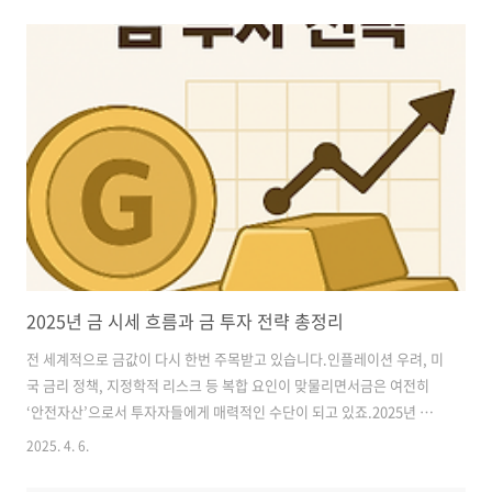
에서 각각 적용되는지, 그리고 세입자 입장에서 주의할 점까지실생활 중
심으로 자세히 설명해드릴게요. ✅ 묵시적 갱신이란?묵시적 갱신은 말
그대로 계약서를 새로 쓰지 않고 자동으로 연장되는 상태를 의미합니다.
📌 적용 조건:전세계약이 만료되었지만,양측 모두 별다른 의사 표시 없
이 거주를 계속할 경우기존 조건(보증금, 기간 등) 그대로 다시 2년 계약
이 성립됨🔐 묵시적 갱신의 핵심 특징:항목내용계약서 작성없음 (묵시
적..
2025년 금 시세 흐름과 금 투자 전략 총정리
전 세계적으로 금값이 다시 한번 주목받고 있습니다.인플레이션 우려, 미
국 금리 정책, 지정학적 리스크 등 복합 요인이 맞물리면서금은 여전히
‘안전자산’으로서 투자자들에게 매력적인 수단이 되고 있죠.2025년 현
재 금 시세는 어떤 흐름을 보이고 있고,개인이 접근 가능한 금 투자 방식
2025. 4. 6.
에는 어떤 것들이 있을까요?이 글에서는 금 시세 분석, 투자 수단 종류,
추천 전략까지 체계적으로 정리해드립니다. ✅ 1. 2025년 금 시세 현