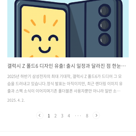
금 최대액680만 원650만 원으로 소폭 감소지원 기준가 상한5,700만 원
이하 차량5,700만 원 동일 유지부분 지원 구간5,700만 ~ ..
갤럭시 Z 폴드6 디자인 유출! 출시 일정과 달라진 점 한눈에 보기
2025년 하반기 삼성전자의 최대 기대작, 갤럭시 Z 폴드6가 드디어 그 모
습을 드러내고 있습니다.정식 발표는 아직이지만, 최근 렌더링 이미지 유
출과 스펙 소식이 이어지며기존 폴더블폰 사용자뿐만 아니라 일반 소비
자들까지 큰 관심을 보이고 있죠.이번 포스트에서는 유출된 디자인 정보
2025. 4. 2.
와 함께, 출시 일정, 성능 변화, 기존 폴드5와의 차이점까지 정리해드립
니다.신형 폴더블 구매를 고려하신다면 꼭 끝까지 확인해보세요! ✅ 갤
1
2
3
4
···
8
럭시 Z 폴드6 주요 유출 정보항목내용공개 예상일2025년 7월 말~8월 초
갤럭시 언팩 이벤트출시국한국, 미국, 유럽 동시 출시모델 수기본형 Z 폴
드6 + 울트라 모델 분리 가능성 있음운영체제One UI 7 기반 Android